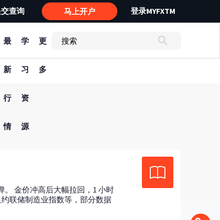
提交查询
登录MYFXTM
马上开户
最
学
更
新
习
多
行
资
情
源
弹。 金价冲高后大幅拉回，1 小时
月纽约联储制造业指数等，部分数据