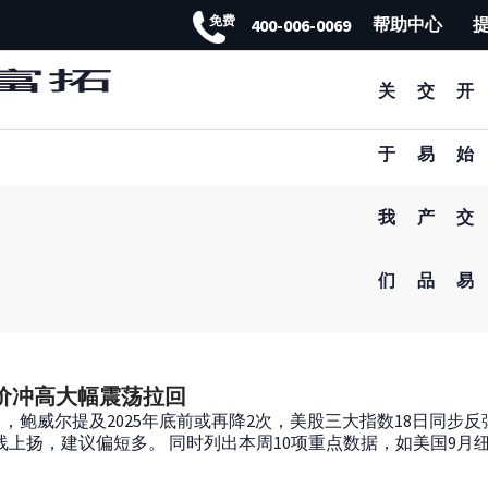
免费
帮助中心
400-006-0069
FXTM富拓APP 非凡体验
关
交
开
于
易
始
我
产
交
们
品
易
金价冲高大幅震荡拉回
），鲍威尔提及2025年底前或再降2次，美股三大指数18日同步反
线上扬，建议偏短多。 同时列出本周10项重点数据，如美国9