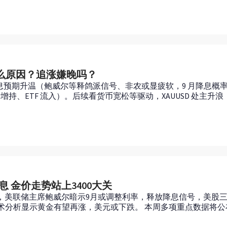
什么原因？追涨嫌晚吗？
降息预期升温（鲍威尔等释鸽派信号、非农或显疲软，9 月降息概率
ETF 流入）。后续看货币宽松等驱动，XAUUSD 处主升浪，支撑 
 金价走势站上3400大关
年会，美联储主席鲍威尔暗示9月或调整利率，释放降息信号，美股三
 技术分析显示黄金有望再涨，美元或下跌。 本周多项重点数据将