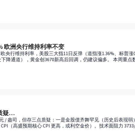
9% 欧洲央行维持利率不变
，欧央行维持利率，美股三大指11日反弹（道指涨1.36%、标普涨0.
下降通道），黄金创3670新高后回调，仍建议偏多。 本周重点
质疑…
000 美元 / 盎司，但存三点质疑：一是金股债齐舞罕见（历史后表
PI（高盛预期核心 CPI 更高，或利空金价）。技术面阻力 3733/378