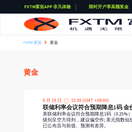
奖金
FXTM富拓APP 非凡体验
限时开户享高额奖金
Skip to main content
FXTM 富拓
黄金
黄金
9 月 19 日
15:39 (GMT +08:00)
联储利率会议符合预期降息1码 
美联储利率会议符合预期降息1码（0.25%
级别呈空方排列，建议偏空作; 美元指数短
已公布且与前值、预测有差异。