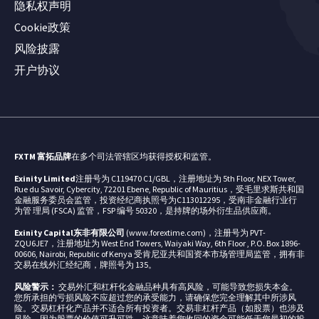
隐私权声明
Cookie政策
风险披露
开户协议
FXTM 富拓品牌
在多个司法管辖区均获得授权和监管。
Exinity Limited
注册号为 C119470 C1/GBL，注册地址为 5th Floor, NEX Tower,
Rue du Savoir, Cybercity, 72201 Ebene, Republic of Mauritius，受毛里求斯共和国
金融服务委员会监管，投资经纪商执照号为C113012295，受南非金融行业行
为管 理局 (FSCA) 监管，FSP 编号 50320，是持牌的场外衍生品供应商。
Exinity Capital东非有限公司
(www.forextime.com)，注册号为 PVT-
ZQU6JE7，注册地址为 West End Towers, Waiyaki Way, 6th Floor , P.O. Box 1896-
00606, Nairobi, Republic of Kenya 受肯尼亚共和国资本市场管理局监管，拥有非
交易在线外汇经纪商，牌照号为 135。
风险警示：
交易外汇和杠杆化金融品种具有高风险，可能导致您损失本金。
您所承担的亏损风险不应超过您的承受能力，请确保您完全理解其中所涉风
险。交易杠杆化产品并不适合所有投资者。交易非杠杆产品（如股票）也涉及
风险，因为股票的价值可升可跌，这意味着您收回的资金可能低于您最初的投