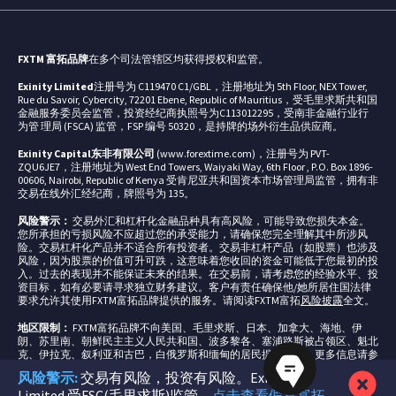
FXTM 富拓品牌
在多个司法管辖区均获得授权和监管。
Exinity Limited
注册号为 C119470 C1/GBL，注册地址为 5th Floor, NEX Tower,
Rue du Savoir, Cybercity, 72201 Ebene, Republic of Mauritius，受毛里求斯共和国
金融服务委员会监管，投资经纪商执照号为C113012295，受南非金融行业行
为管 理局 (FSCA) 监管，FSP 编号 50320，是持牌的场外衍生品供应商。
Exinity Capital东非有限公司
(www.forextime.com)，注册号为 PVT-
ZQU6JE7，注册地址为 West End Towers, Waiyaki Way, 6th Floor , P.O. Box 1896-
00606, Nairobi, Republic of Kenya 受肯尼亚共和国资本市场管理局监管，拥有非
交易在线外汇经纪商，牌照号为 135。
风险警示：
交易外汇和杠杆化金融品种具有高风险，可能导致您损失本金。
您所承担的亏损风险不应超过您的承受能力，请确保您完全理解其中所涉风
险。交易杠杆化产品并不适合所有投资者。交易非杠杆产品（如股票）也涉及
风险，因为股票的价值可升可跌，这意味着您收回的资金可能低于您最初的投
入。过去的表现并不能保证未来的结果。在交易前，请考虑您的经验水平、投
资目标，如有必要请寻求独立财务建议。客户有责任确保他/她所居住国法律
要求允许其使用FXTM富拓品牌提供的服务。请阅读FXTM富拓
风险披露
全文。
地区限制：
FXTM富拓品牌不向美国、毛里求斯、日本、加拿大、海地、伊
朗、苏里南、朝鲜民主主义人民共和国、波多黎各、塞浦路斯被占领区、魁北
克、伊拉克、叙利亚和古巴，白俄罗斯和缅甸的居民提供服务。更多信息请参
见我们的常见问题
监管
专栏。
风险警示:
交易有风险，投资有风险。Exinity
Limited 受FSC(毛里求斯)监管。
点击查看假冒富拓
本网站根据您的要求为您提供信息，其内容仅作一般信息用途，不得在中华人