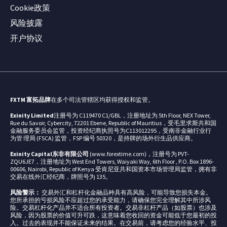
Cookie政策
风险披露
开户协议
FXTM 富拓品牌
在多个司法管辖区均获得授权和监管。
Exinity Limited
注册号为 C119470 C1/GBL，注册地址为 5th Floor, NEX Tower,
Rue du Savoir, Cybercity, 72201 Ebene, Republic of Mauritius，受毛里求斯共和国
金融服务委员会监管，投资经纪商执照号为C113012295，受南非金融行业行
为管 理局 (FSCA) 监管，FSP 编号 50320，是持牌的场外衍生品供应商。
Exinity Capital东非有限公司
(www.forextime.com)，注册号为 PVT-
ZQU6JE7，注册地址为 West End Towers, Waiyaki Way, 6th Floor , P.O. Box 1896-
00606, Nairobi, Republic of Kenya 受肯尼亚共和国资本市场管理局监管，拥有非
交易在线外汇经纪商，牌照号为 135。
风险警示：
交易外汇和杠杆化金融品种具有高风险，可能导致您损失本金。
您所承担的亏损风险不应超过您的承受能力，请确保您完全理解其中所涉风
险。交易杠杆化产品并不适合所有投资者。交易非杠杆产品（如股票）也涉及
风险，因为股票的价值可升可跌，这意味着您收回的资金可能低于您最初的投
入。过去的表现并不能保证未来的结果。在交易前，请考虑您的经验水平、投