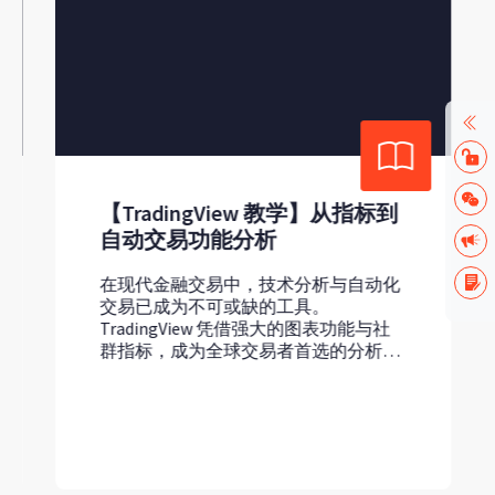
radingView 教学】从指标到
投资App |
动交易功能分析
易App
代金融交易中，技术分析与自动化
全方位手机应用程式 管
已成为不可或缺的工具。
票交易 一站式应用程式 掌握股汇金油
dingView 凭借强大的图表功能与社
股市瞬息万变
标，成为全球交易者首选的分析平
FXTM 富拓
 MetaTrader（MT4/MT5） 则以
投资机会。 手机应用程式介面简洁清
的下单系统与支援自动交易的
晰，操作直接
Expert Advisor）闻名于外汇与差价
票交易或其他
合约市场。 这篇...
行。全方位投资A