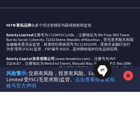
FXTM 富拓品牌
在多个司法管辖区均获得授权和监管。
Exinity Limited
注册号为 C119470 C1/GBL，注册地址为 5th Floor, NEX Tower,
Rue du Savoir, Cybercity, 72201 Ebene, Republic of Mauritius，受毛里求斯共和国
金融服务委员会监管，投资经纪商执照号为C113012295，受南非金融行业行
为管 理局 (FSCA) 监管，FSP 编号 50320，是持牌的场外衍生品供应商。
Exinity Capital东非有限公司
(www.forextime.com)，注册号为 PVT-
ZQU6JE7，注册地址为 West End Towers, Waiyaki Way, 6th Floor , P.O. Box 1896-
00606, Nairobi, Republic of Kenya 受肯尼亚共和国资本市场管理局监管，拥有非
风险警示:
交易有风险，投资有风险。Exinity
交易在线外汇经纪商，牌照号为 135。
Limited 受FSC(毛里求斯)监管。
点击查看假冒富拓
风险警示：
交易外汇和杠杆化金融品种具有高风险，可能导致您损失本金。
账号官方声明
您所承担的亏损风险不应超过您的承受能力，请确保您完全理解其中所涉风
险。交易杠杆化产品并不适合所有投资者。交易非杠杆产品（如股票）也涉及
风险，因为股票的价值可升可跌，这意味着您收回的资金可能低于您最初的投
入。过去的表现并不能保证未来的结果。在交易前，请考虑您的经验水平、投
资目标，如有必要请寻求独立财务建议。客户有责任确保他/她所居住国法律
要求允许其使用FXTM富拓品牌提供的服务。请阅读FXTM富拓
风险披露
全文。
地区限制：
FXTM富拓品牌不向美国、毛里求斯、日本、加拿大、海地、伊
朗、苏里南、朝鲜民主主义人民共和国、波多黎各、塞浦路斯被占领区、魁北
克、伊拉克、叙利亚和古巴，白俄罗斯和缅甸的居民提供服务。更多信息请参
见我们的常见问题
监管
专栏。