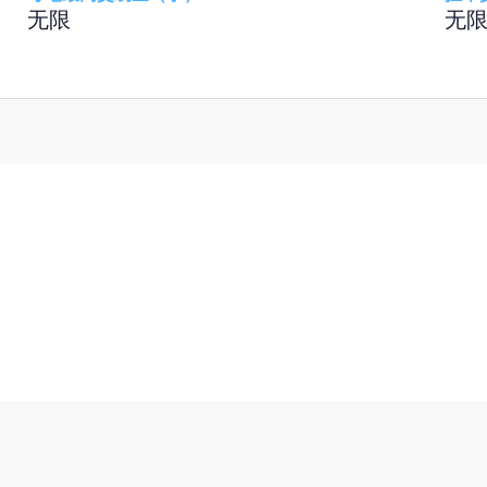
无限
无
户
品！