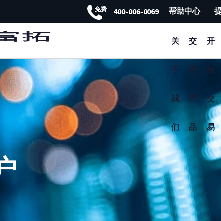
免费
帮助中心
400-006-0069
FXTM富拓APP 非凡体验
关
交
开
于
易
始
我
产
交
们
品
易
户