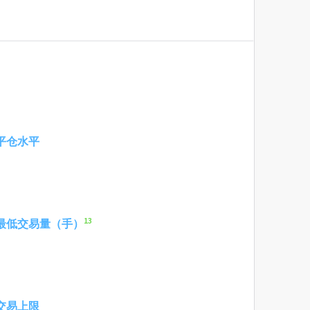
元
平仓水平
13
最低交易量（手）
交易上限