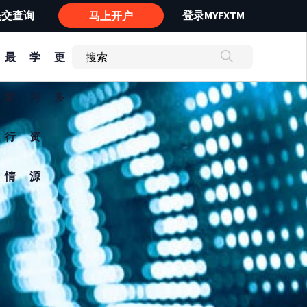
提交查询
登录MYFXTM
马上开户
最
学
更
新
习
多
行
资
情
源