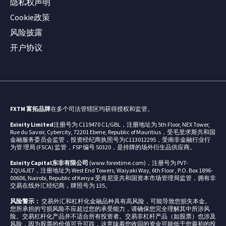
隐私权声明
Cookie政策
风险披露
开户协议
FXTM 富拓品牌
在多个司法管辖区均获得授权和监管。
Exinity Limited
注册号为 C119470 C1/GBL，注册地址为 5th Floor, NEX Tower,
Rue du Savoir, Cybercity, 72201 Ebene, Republic of Mauritius，受毛里求斯共和国
金融服务委员会监管，投资经纪商执照号为C113012295，受南非金融行业行
为管 理局 (FSCA) 监管，FSP 编号 50320，是持牌的场外衍生品供应商。
Exinity Capital东非有限公司
(www.forextime.com)，注册号为 PVT-
ZQU6JE7，注册地址为 West End Towers, Waiyaki Way, 6th Floor , P.O. Box 1896-
00606, Nairobi, Republic of Kenya 受肯尼亚共和国资本市场管理局监管，拥有非
交易在线外汇经纪商，牌照号为 135。
风险警示：
交易外汇和杠杆化金融品种具有高风险，可能导致您损失本金。
您所承担的亏损风险不应超过您的承受能力，请确保您完全理解其中所涉风
险。交易杠杆化产品并不适合所有投资者。交易非杠杆产品（如股票）也涉及
风险，因为股票的价值可升可跌，这意味着您收回的资金可能低于您最初的投